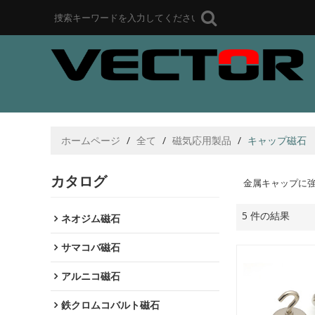
ホームページ
/
全て
/
磁気応用製品
/
キャップ磁石
カタログ
金属キャップに
5 件の結果
ネオジム磁石
サマコバ磁石
アルニコ磁石
鉄クロムコバルト磁石