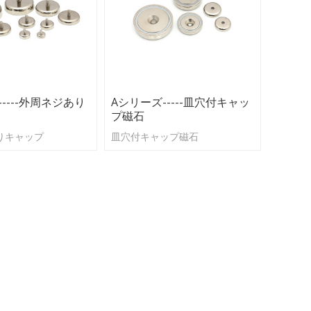
----外周ネジあり
Aシリーズ-----皿穴付キャッ
プ磁石
りキャップ
皿穴付キャップ磁石