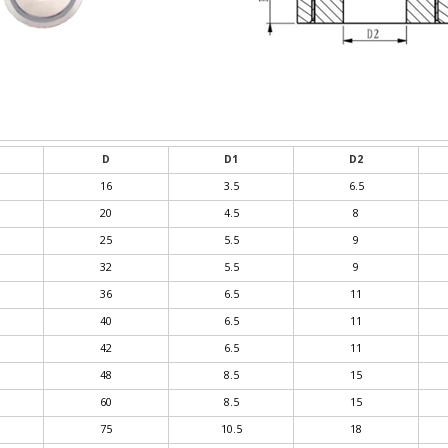
D
D1
D2
16
3.5
6.5
20
4.5
8
25
5.5
9
32
5.5
9
36
6.5
11
40
6.5
11
42
6.5
11
48
8.5
15
60
8.5
15
75
10.5
18