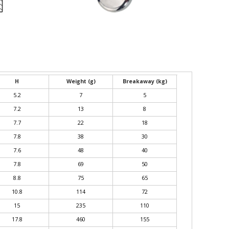
H
Weight (g)
Breakaway (kg)
5.2
7
5
7.2
13
8
7.7
22
18
7.8
38
30
7.6
48
40
7.8
69
50
8.8
75
65
10.8
114
72
15
235
110
17.8
460
155