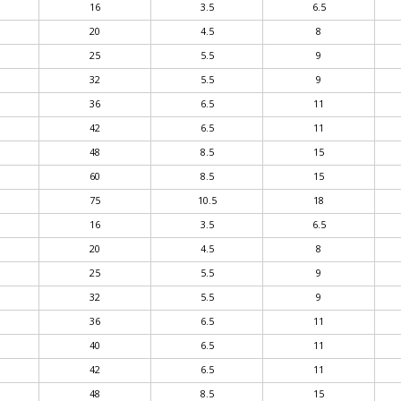
L
16
3.5
6.5
L
20
4.5
8
L
25
5.5
9
L
32
5.5
9
L
36
6.5
11
L
42
6.5
11
L
48
8.5
15
L
60
8.5
15
L
75
10.5
18
P
16
3.5
6.5
P
20
4.5
8
P
25
5.5
9
P
32
5.5
9
P
36
6.5
11
P
40
6.5
11
P
42
6.5
11
P
48
8.5
15