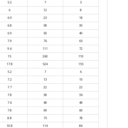
5.2
7
5
6
12
8
6.9
23
18
6.8
38
30
6.9
50
40
7.9
76
65
9.6
111
72
15
260
110
17.8
524
155
5.2
7
6
7.2
13
10
7.7
22
22
7.8
38
36
7.6
48
48
7.8
69
60
8.8
75
78
10.8
114
86