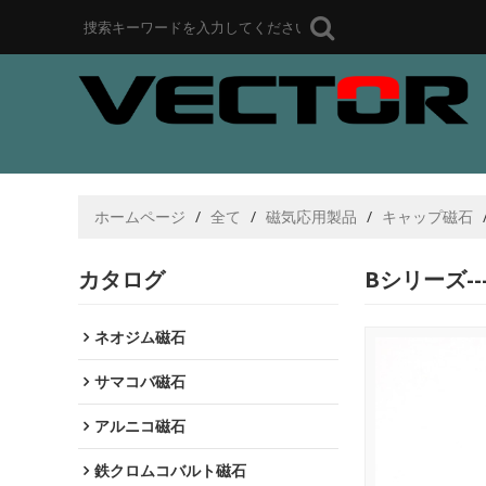
ホームページ
/
全て
/
磁気応用製品
/
キャップ磁石
カタログ
Bシリーズ-
ネオジム磁石
サマコバ磁石
アルニコ磁石
鉄クロムコバルト磁石