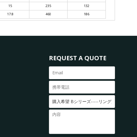
15
235
132
17.8
460
186
REQUEST A QUOTE